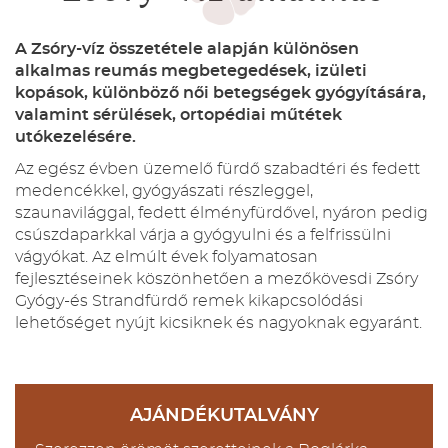
A Zsóry-víz összetétele alapján különösen
alkalmas reumás megbetegedések, izületi
kopások, különböző női betegségek gyógyítására,
valamint sérülések, ortopédiai műtétek
utókezelésére.
Az egész évben üzemelő fürdő szabadtéri és fedett
medencékkel, gyógyászati részleggel,
szaunavilággal, fedett élményfürdővel, nyáron pedig
csúszdaparkkal várja a gyógyulni és a felfrissülni
vágyókat. Az elmúlt évek folyamatosan
fejlesztéseinek köszönhetően a mezőkövesdi Zsóry
Gyógy-és Strandfürdő remek kikapcsolódási
lehetőséget nyújt kicsiknek és nagyoknak egyaránt.
AJÁNDÉKUTALVÁNY