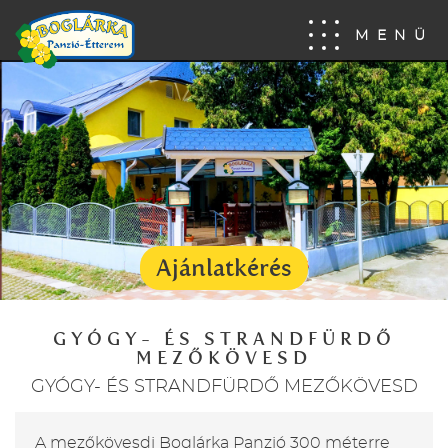
MENÜ
Ajánlatkérés
GYÓGY- ÉS STRANDFÜRDŐ
MEZŐKÖVESD
GYÓGY- ÉS STRANDFÜRDŐ MEZŐKÖVESD
A mezőkövesdi Boglárka Panzió 300 méterre