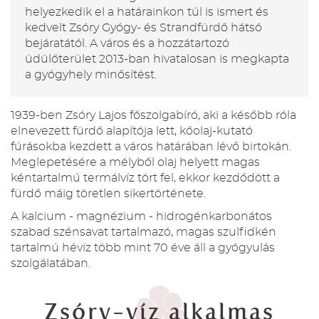
helyezkedik el a határainkon túl is ismert és
kedvelt Zsóry Gyógy- és Strandfürdő hátsó
bejáratától. A város és a hozzátartozó
üdülőterület 2013-ban hivatalosan is megkapta
a gyógyhely minősítést.
1939-ben Zsóry Lajos főszolgabíró, aki a később róla
elnevezett fürdő alapítója lett, kőolaj-kutató
fúrásokba kezdett a város határában lévő birtokán.
Meglepetésére a mélyből olaj helyett magas
kéntartalmú termálvíz tört fel, ekkor kezdődött a
fürdő máig töretlen sikertörténete.
A kalcium - magnézium - hidrogénkarbonátos
szabad szénsavat tartalmazó, magas szulfidkén
tartalmú hévíz több mint 70 éve áll a gyógyulás
szolgálatában.
Zsóry-víz alkalmas