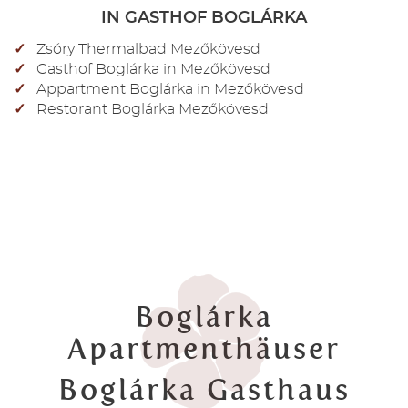
IN GASTHOF BOGLÁRKA
Zsóry Thermalbad Mezőkövesd
Gasthof Boglárka in Mezőkövesd
Appartment Boglárka in Mezőkövesd
Restorant Boglárka Mezőkövesd
Boglárka
Apartmenthäuser
Boglárka Gasthaus